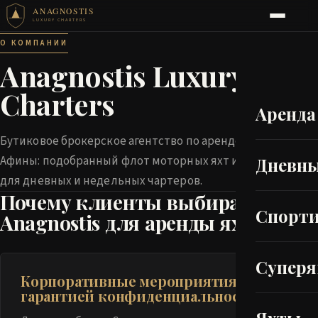
ANAGNOSTIS
LUXURY CHARTERS
О КОМПАНИИ
Anagnostis Luxury
Charters
Аренда
Бутиковое брокерское агентство по аренде яхт в
Афины: подобранный флот моторных яхт и суперяхт
Дневны
для дневных и недельных чартеров.
Почему клиенты выбирают
Спорт
Anagnostis для аренды яхт
Супер
Корпоративные мероприятия с
гарантией конфиденциальности