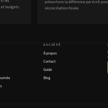
si les
présentons la différence par écrit pour
t et budgets
réconciliation finale.
SOCIÉTÉ
À propos
Contact
Guide
journée
Blog
fs