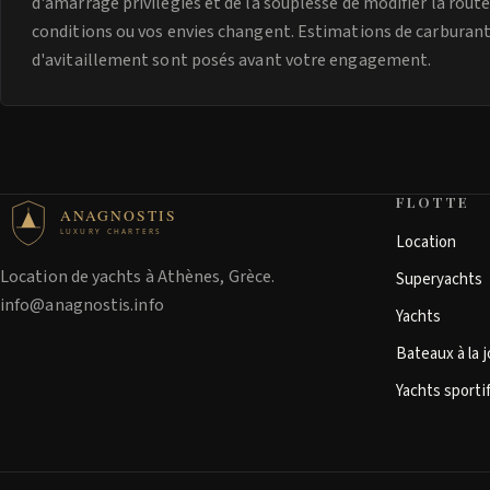
d'amarrage privilégiés et de la souplesse de modifier la route 
conditions ou vos envies changent. Estimations de carburan
d'avitaillement sont posés avant votre engagement.
FLOTTE
ANAGNOSTIS
LUXURY CHARTERS
Location
Location de yachts à Athènes, Grèce.
Superyachts
info@anagnostis.info
Yachts
Bateaux à la 
Yachts sporti