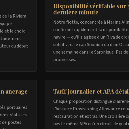
Disponibilité vérifiable sur
dernière minute
 de la Riviera
Notre flotte, concentrée à Marina Al
équipe
confirmer rapidement la disponibilité 
le et le choix
navire — qu'il s'agisse d'un Riva de di
ontairement
soleil vers le cap Sounion ou d'un Oc
cuteur du début
une semaine dans le Saronique. Pas de l
promesses.
 un ancrage
Tarif journalier et APA détai
Chaque proposition distingue clairemen
ités portuaires
l'Advance Provisioning Allowance couvr
ires réalistes
restauration et extras. Une croisière 
t de postes
pas le même APA qu'un circuit de quatre