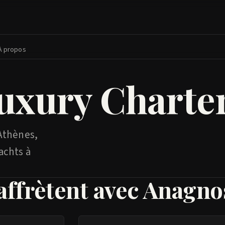
À propos
uxury Charte
 Athènes,
achts à
affrètent avec Anagno