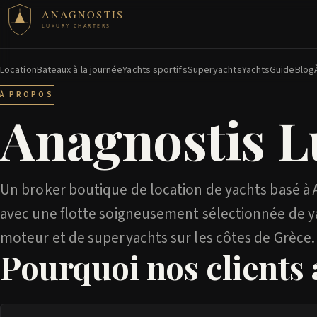
ANAGNOSTIS
LUXURY CHARTERS
Location
Bateaux à la journée
Yachts sportifs
Superyachts
Yachts
Guide
Blog
À PROPOS
Anagnostis L
Un broker boutique de location de yachts basé à
avec une flotte soigneusement sélectionnée de y
moteur et de superyachts sur les côtes de Grèce.
Pourquoi nos clients 