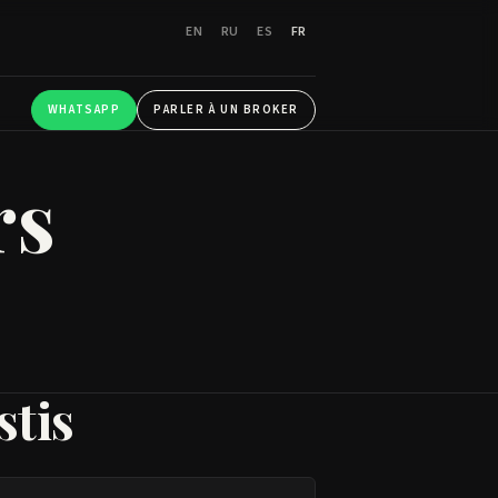
EN
RU
ES
FR
WHATSAPP
PARLER À UN BROKER
rs
stis