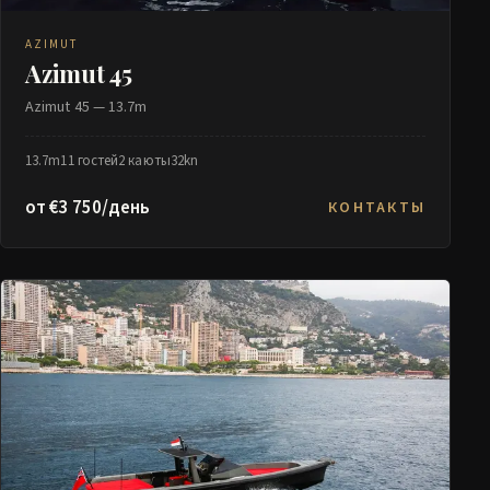
AZIMUT
Azimut 45
Azimut 45 — 13.7m
13.7m
11 гостей
2 каюты
32kn
от €3 750/день
КОНТАКТЫ