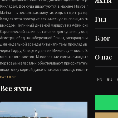
Яхты
также дальнемерные яхты для многодневных переходов к
Кикладам. Все суда швартуются в марине Flisvos Marina и Zea
Marina — в нескольких минутах езды от центра города.
Гид
Каждая яхта проходит техническую инспекцию перед
выходом. Типичный дневной маршрут из Афин охватывает
Саронический залив: остановки для купания у острова
Блог
Агистри, обед на набережной Эгины, возвращение к закату.
Для недельной аренды яхты капитаны прокладывают курс
через Гидру, Спеце и далее к Миконосу — около 85 морских
О нас
миль на юго-восток. Многолетние связи команды с
портовыми властями обеспечивают приоритетную
швартовку кормой даже в пиковые месяцы июля и августа.
КАТАЛОГ
EN
RU
Все яхты