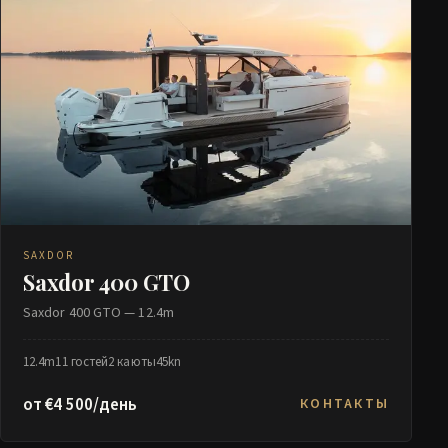
SAXDOR
Saxdor 400 GTO
Saxdor 400 GTO — 12.4m
12.4m
11 гостей
2 каюты
45kn
от €4 500/день
КОНТАКТЫ