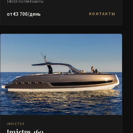
14m
10 гостей
4 каюты
от €3 700/день
КОНТАКТЫ
INVICTUS
Invictus 460