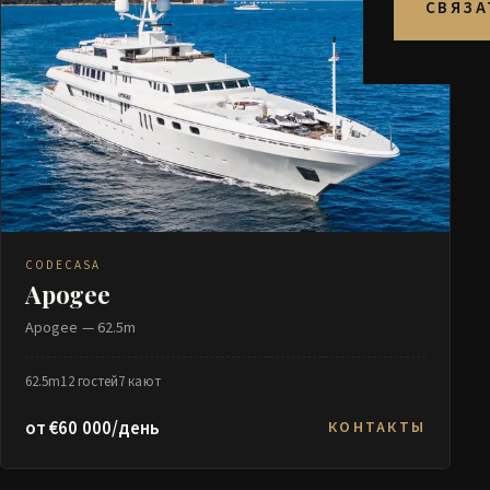
СВЯЗА
CODECASA
Apogee
Apogee — 62.5m
62.5m
12 гостей
7 кают
от €60 000/день
КОНТАКТЫ