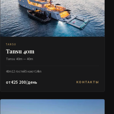
TANSU
Tansu 40m
Tansu 40m — 40m
40m
12 гостей
5 кают
14kn
от €25 200/день
КОНТАКТЫ