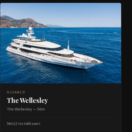
OCEANCO
The Wellesley
The Wellesley — 56m
56m
12 гостей
6 кают