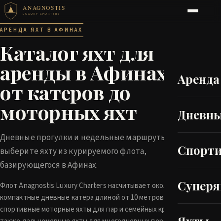
ANAGNOSTIS
LUXURY CHARTERS
АРЕНДА ЯХТ В АФИНАХ
Каталог яхт для
аренды в Афинах —
Аренда
от катеров до
моторных яхт
Дневны
Дневные прогулки и недельные маршруты —
Спорт
выберите яхту из курируемого флота,
базирующегося в Афинах.
Супер
Флот Anagnostis Luxury Charters насчитывает около 34 судов:
компактные дневные катера длиной от 10 метров,
спортивные моторные яхты для пар и семейных круизов, а