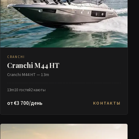
CRANCHI
Cranchi M44 HT
Cranchi M44 HT — 13m
13m
10 гостей
2 каюты
от €3 700/день
КОНТАКТЫ