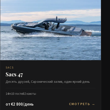
SACS
Sacs 47
Десять друзей, Саронический залив, один яркий день
14m
10 гостей
2 каюты
от €2 800/день
СМОТРЕТЬ →