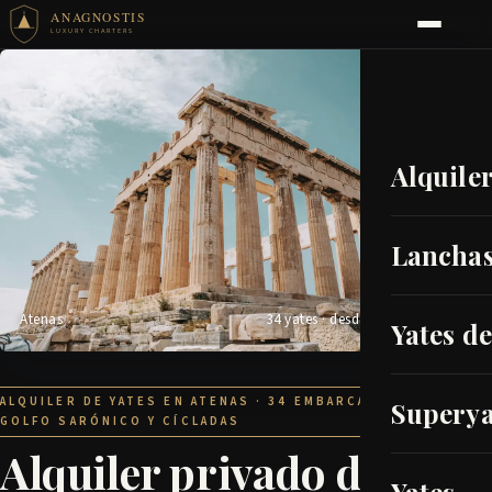
ANAGNOSTIS
LUXURY CHARTERS
Alquile
Lanchas
Atenas
34 yates · desde €1700/día
Yates d
ALQUILER DE YATES EN ATENAS · 34 EMBARCACIONES ·
Superya
GOLFO SARÓNICO Y CÍCLADAS
Alquiler privado de