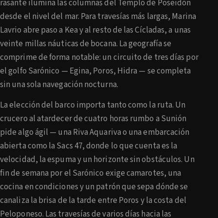
rasante ilumina las columnas del Templo de Poseidón
desde el nivel del mar. Para travesías más largas, Marina
Lavrio abre paso a Kea y al resto de las Cícladas, a unas
veinte millas náuticas de bocana. La geografía se
comprime de forma notable: un circuito de tres días por
el golfo Sarónico — Egina, Poros, Hidra — se completa
sin una sola navegación nocturna.
La elección del barco importa tanto como la ruta. Un
crucero al atardecer de cuatro horas rumbo a Sunión
pide algo ágil — una Riva Aquariva o una embarcación
abierta como la Sacs 47, donde lo que cuenta es la
velocidad, la espuma y un horizonte sin obstáculos. Un
fin de semana por el Sarónico exige camarotes, una
cocina en condiciones y un patrón que sepa dónde se
canaliza la brisa de la tarde entre Poros y la costa del
Peloponeso. Las travesías de varios días hacia las