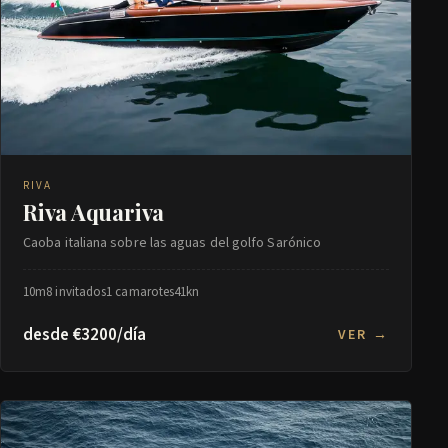
RIVA
Riva Aquariva
Caoba italiana sobre las aguas del golfo Sarónico
10m
8 invitados
1 camarotes
41kn
desde €3200/día
VER →