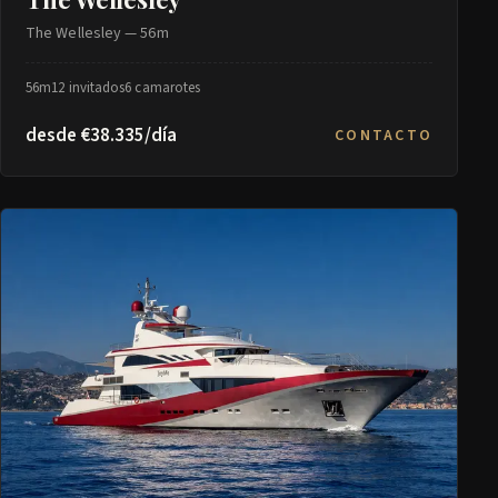
The Wellesley — 56m
56m
12 invitados
6 camarotes
desde €38.335/día
CONTACTO