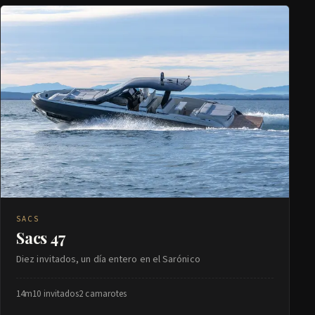
SACS
Sacs 47
Diez invitados, un día entero en el Sarónico
14m
10 invitados
2 camarotes