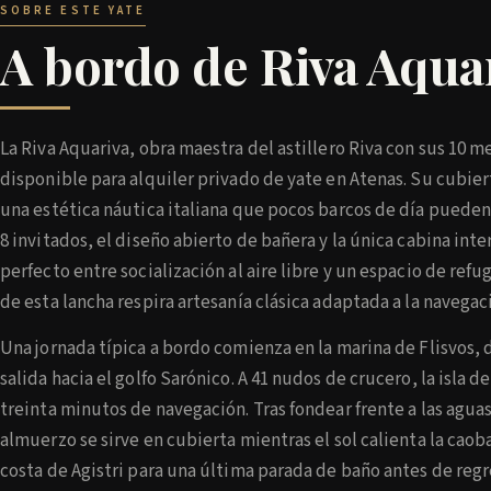
SOBRE ESTE YATE
A bordo de Riva Aqua
La Riva Aquariva, obra maestra del astillero Riva con sus 10 me
disponible para alquiler privado de yate en Atenas. Su cubie
una estética náutica italiana que pocos barcos de día pueden
8 invitados, el diseño abierto de bañera y la única cabina inte
perfecto entre socialización al aire libre y un espacio de refu
de esta lancha respira artesanía clásica adaptada a la navega
Una jornada típica a bordo comienza en la marina de Flisvos, 
salida hacia el golfo Sarónico. A 41 nudos de crucero, la isla 
treinta minutos de navegación. Tras fondear frente a las agua
almuerzo se sirve en cubierta mientras el sol calienta la caoba
costa de Agistri para una última parada de baño antes de regr