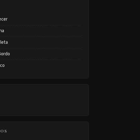
ecer
na
leta
Bordo
ico
COS