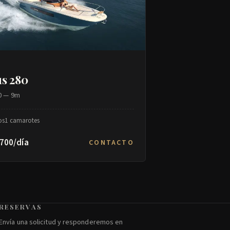
us 280
80 — 9m
os
1 camarotes
700/día
CONTACTO
RESERVAS
Envía una solicitud y responderemos en