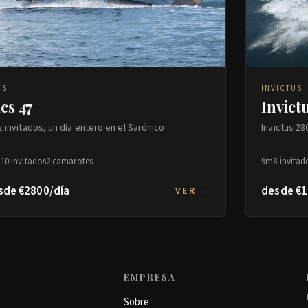
CS
INVICTUS
cs 47
Invict
z invitados, un día entero en el Sarónico
Invictus 2
m
10 invitados
2 camarotes
9m
8 invitad
sde €2800/día
desde €1
VER →
EMPRESA
Sobre