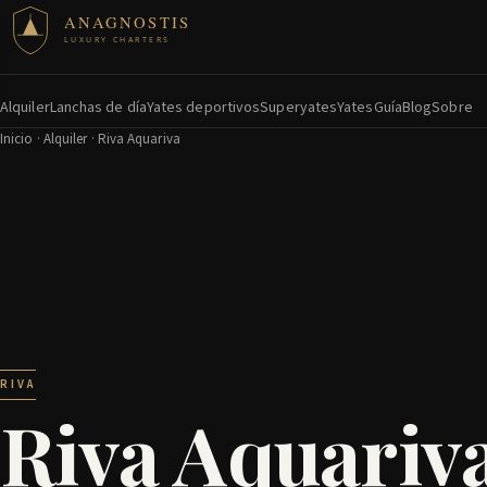
ANAGNOSTIS
LUXURY CHARTERS
Alquiler
Lanchas de día
Yates deportivos
Superyates
Yates
Guía
Blog
Sobre
Inicio
·
Alquiler
· Riva Aquariva
RIVA
Riva Aquariv