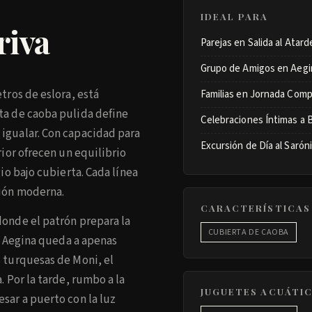
IDEAL PARA
riva
Parejas en Salida al Atard
Grupo de Amigos en Aegi
tros de eslora, está
Familias en Jornada Comp
rta de caoba pulida define
Celebraciones Íntimas a 
 igualar. Con capacidad para
Excursión de Día al Sarón
rior ofrecen un equilibrio
gio bajo cubierta. Cada línea
ción moderna.
CARACTERÍSTICAS
donde el patrón prepara la
CUBIERTA DE CAOBA
de Aegina queda a apenas
s turquesas de Moni, el
. Por la tarde, rumbo a la
JUGUETES ACUÁTI
esar a puerto con la luz