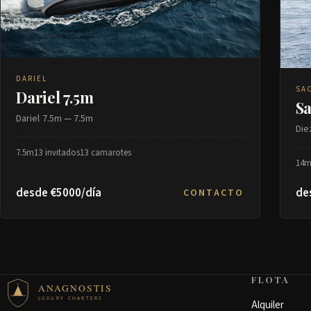
DARIEL
SA
Dariel 7.5m
Sa
Dariel 7.5m — 7.5m
Die
7.5m
13 invitados
13 camarotes
14
desde €5000/día
de
CONTACTO
FLOTA
ANAGNOSTIS
LUXURY CHARTERS
Alquiler