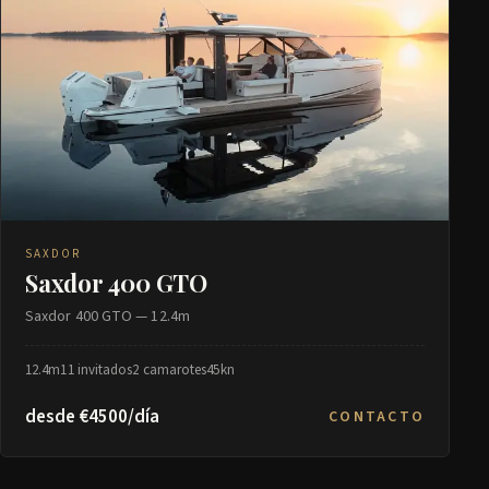
SAXDOR
Saxdor 400 GTO
Saxdor 400 GTO — 12.4m
12.4m
11 invitados
2 camarotes
45kn
desde €4500/día
CONTACTO