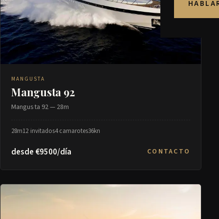
HABLA
MANGUSTA
Mangusta 92
Mangusta 92 — 28m
28m
12 invitados
4 camarotes
36kn
desde €9500/día
CONTACTO