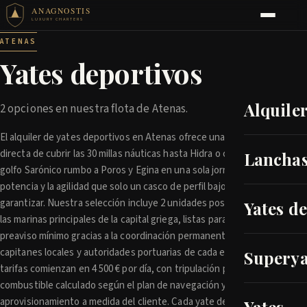
ANAGNOSTIS
LUXURY CHARTERS
ATENAS
Yates deportivos
Alquile
2 opciones en nuestra flota de Atenas.
El alquiler de yates deportivos en Atenas ofrece una forma
directa de cubrir las 30 millas náuticas hasta Hidra o cruzar el
Lanchas
golfo Sarónico rumbo a Poros y Egina en una sola jornada, con la
potencia y la agilidad que solo un casco de perfil bajo puede
garantizar. Nuestra selección incluye 2 unidades posicionadas en
Yates d
las marinas principales de la capital griega, listas para zarpar con
preaviso mínimo gracias a la coordinación permanente con
capitanes locales y autoridades portuarias de cada escala. Las
Superya
tarifas comienzan en 4 500 € por día, con tripulación profesional,
combustible calculado según el plan de navegación y
aprovisionamiento a medida del cliente. Cada yate deportivo