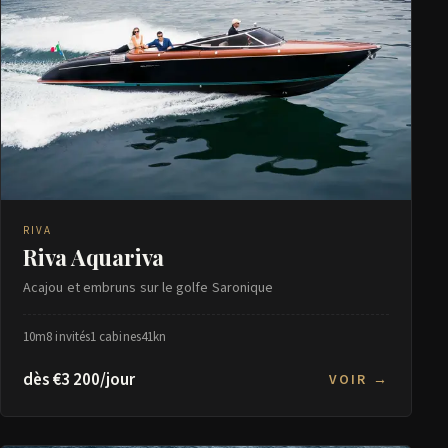
RIVA
Riva Aquariva
Acajou et embruns sur le golfe Saronique
10m
8 invités
1 cabines
41kn
dès €3 200/jour
VOIR →