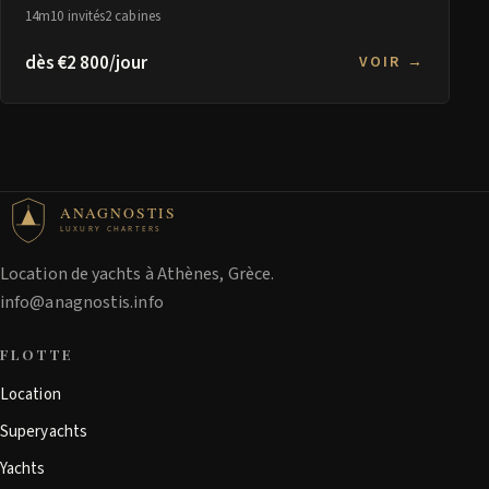
14m
10 invités
2 cabines
dès €2 800/jour
VOIR →
ANAGNOSTIS
LUXURY CHARTERS
Location de yachts à Athènes, Grèce.
info@anagnostis.info
FLOTTE
Location
Superyachts
Yachts