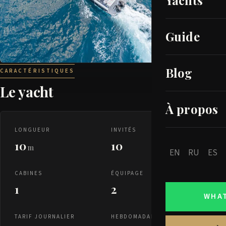
Yachts
Guide
Blog
CARACTÉRISTIQUES
Le yacht
À propos
LONGUEUR
INVITÉS
10
10
m
EN
RU
ES
CABINES
ÉQUIPAGE
1
2
WHA
TARIF JOURNALIER
HEBDOMADAIRE