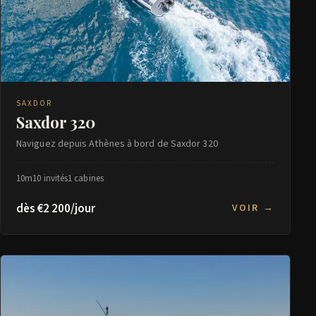
SAXDOR
Saxdor 320
Naviguez depuis Athènes à bord de Saxdor 320
10m
10 invités
1 cabines
dès €2 200/jour
VOIR →