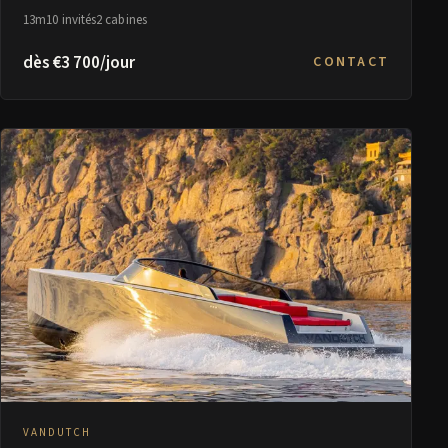
13m
10 invités
2 cabines
dès €3 700/jour
CONTACT
VANDUTCH