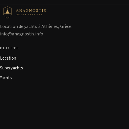
ANAGNOSTIS
LUXURY CHARTERS
Location de yachts à Athènes, Grèce.
info@anagnostis.info
FLOTTE
Location
Superyachts
Yachts
Bateaux à la journée
Yachts sportifs
SOCIÉTÉ
À propos