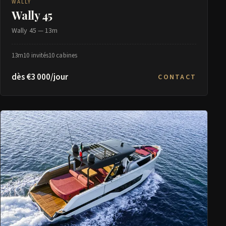
WALLY
Wally 45
Wally 45 — 13m
13m
10 invités
10 cabines
dès €3 000/jour
CONTACT