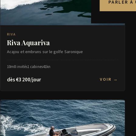
PARLER À
RIVA
Riva Aquariva
Acajou et embruns sur le golfe Saronique
10m
8 invités
1 cabines
41kn
dès €3 200/jour
VOIR →