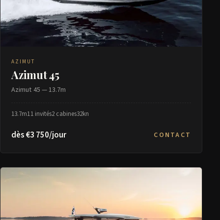
AZIMUT
Azimut 45
Azimut 45 — 13.7m
13.7m
11 invités
2 cabines
32kn
dès €3 750/jour
CONTACT