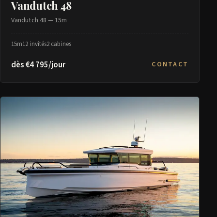
Vandutch 48
Vandutch 48 — 15m
15m
12 invités
2 cabines
dès €4 795/jour
CONTACT