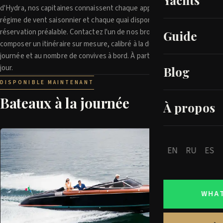
Yachts
d'Hydra, nos capitaines connaissent chaque approche, chaque
régime de vent saisonnier et chaque quai disponible sans
réservation préalable. Contactez l'un de nos brokers pour
Guide
composer un itinéraire sur mesure, calibré à la durée de votre
journée et au nombre de convives à bord. À partir de €1 700 par
jour.
Blog
DISPONIBLE MAINTENANT
Bateaux à la journée
À propos
EN
RU
ES
WHA