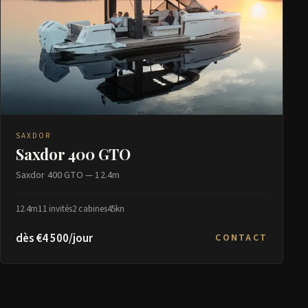
SAXDOR
Saxdor 400 GTO
Saxdor 400 GTO — 12.4m
12.4m
11 invités
2 cabines
45kn
dès €4 500/jour
CONTACT