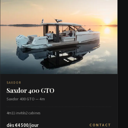
SAXDOR
Saxdor 400 GTO
Saxdor 400 GTO — 4m
4m
11 invités
2 cabines
dès €4 500/jour
CONTACT