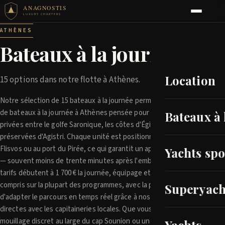
ANAGNOSTIS
LUXURY CHARTERS
ATHÈNES
Bateaux à la journée
Location
15 options dans notre flotte à Athènes.
Notre sélection de 15 bateaux à la journée permet une location
de bateaux à la journée à Athènes pensée pour les sorties
Bateaux à 
privées entre le golfe Saronique, les côtes d'Égine et les criques
préservées d'Agistri. Chaque unité est positionnée à la marina de
Flisvos ou au port du Pirée, ce qui garantit un appareillage rapide
Yachts spo
— souvent moins de trente minutes après l'embarquement. Les
tarifs débutent à 1 700 € la journée, équipage et carburant
compris sur la plupart des programmes, avec la possibilité
Superyach
d'adapter le parcours en temps réel grâce à nos relations
directes avec les capitaineries locales. Que vous visiez un
mouillage discret au large du cap Sounion ou un déjeuner au port