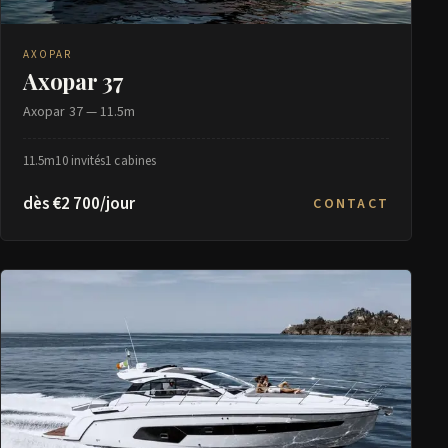
AXOPAR
Axopar 37
Axopar 37 — 11.5m
11.5m
10 invités
1 cabines
dès €2 700/jour
CONTACT