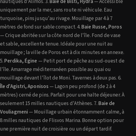
nautiques d'Alimos. 3.
Baie de Bisti, Hydra
— Accessible
uniquement par la mer, sans route ni véhicule. Eau
turquoise, pins jusqu'au rivage. Mouillage par 4 à 7
mètres de fond sur sable compact. 4.
Baie Russe, Poros
— Crique abritée sur la côte nord de l'île. Fond de vase
et sable, excellente tenue. Idéale pour une nuit au
mouillage ; la ville de Poros est à dix minutes en annexe.
5.
Perdika, Égine
— Petit port de pêche au sud-ouest de
l'île. Amarrage méditerranéen possible au quai ou
mouillage devant l'îlot de Moni. Tavernes à deux pas. 6.
Île d'Agistri, Aponisos
— Lagon peu profond (de 2 à 4
mètres) cerné de pins. Parfait pour une halte déjeuner. À
seulement 15 milles nautiques d'Athènes. 7.
Baie de
Vouliagmeni
— Mouillage urbain étonnamment calme, à
8 milles nautiques de Flisvos Marina. Bonne option pour
une première nuit de croisière ou un départ tardif.