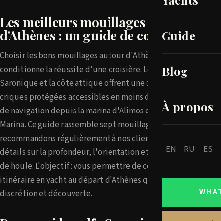
Yachts
Les meilleurs mouillages autour
d'Athènes : un guide de courtier
Guide
Choisir les bons mouillages autour d'Athènes
Blog
conditionne la réussite d'une croisière. Le golfe
Saronique et la côte attique offrent une dizaine de
criques protégées accessibles en moins de trois heures
À propos
de navigation depuis la marina d'Alimos ou Flisvos
Marina. Ce guide rassemble sept mouillages que nous
recommandons régulièrement à nos clients — avec des
EN
RU
ES
détails sur la profondeur, l'orientation et les conditions
de houle. L'objectif : vous permettre de construire un
itinéraire en yacht au départ d'Athènes qui allie confort,
WHA
discrétion et découverte.