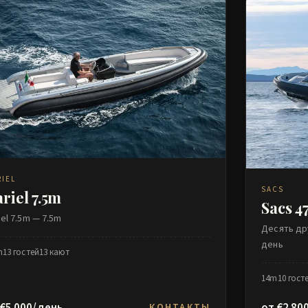
RIEL
SACS
riel 7.5m
Sacs 4
iel 7.5m — 7.5m
Десять др
день
m
13 гостей
13 кают
14m
10 гост
 €5 000/день
от €2 80
КОНТАКТЫ