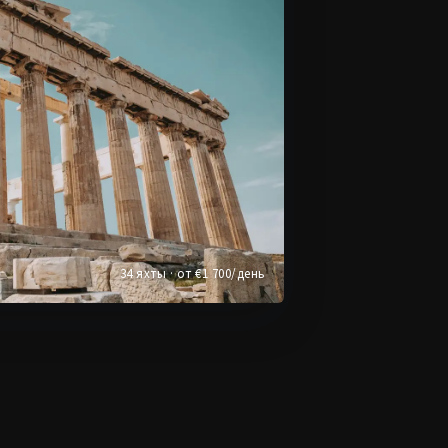
34 яхты · от €1 700/день