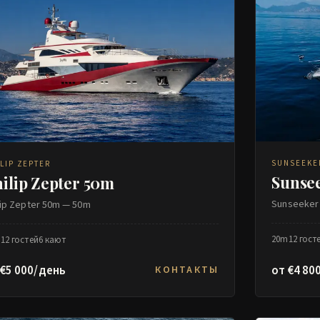
SUNSEEKE
LIP ZEPTER
Sunsee
ilip Zepter 50m
Sunseeker
lip Zepter 50m — 50m
20m
12 гост
m
12 гостей
6 кают
 €5 000/день
от €4 80
КОНТАКТЫ