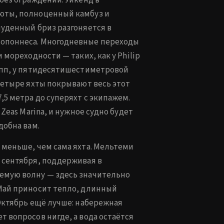
без ограждений. Уикенд в
юты, полноценный камбуз и
луденный бриз разгоняется в
лопоннеса. Многодневные переходы
 мореходности — таких, как у Philip
рупп, у пятидесятишестиметровой
 четыре яхты покрывают весь этот
,5 метра до суперяхт с экипажем.
 Zeas Marina, и нужное судно будет
добна вам.
 меньше, чем сама яхта. Мельтеми
 сентября, поддерживая в
емую волну — здесь значительно
 Май приносит тепло, длинный
 Октябрь ещё лучше: набережная
т вопросов нигде, а вода остаётся