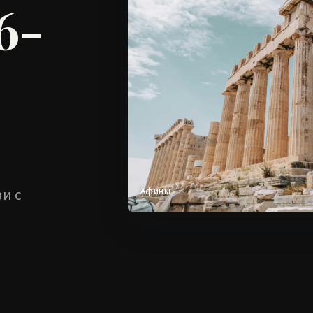
6-
и с
Афины