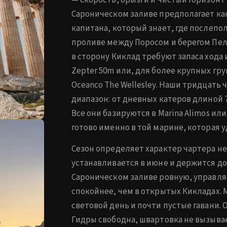
— скорость, брызги и чистый горизонт 
Сароническом заливе предполагает ка
капитана, который знает, где послепо
проливе между Поросом и берегом Пе
в сторону Киклад требуют запаса хода и
Zepter 50m или, для более крупных г
Oceanco The Wellesley. Наши тридцать
диапазон: от дневных катеров длиной 7
Все они базируются в Marina Alimos или
готово именно в той марине, которая у
Сезон определяет характер чартера не
устанавливается в июне и держится до
Сароническом заливе ровную, управля
спокойнее, чем в открытых Кикладах.
световой день и почти пустые гавани.
Гидры свободна, швартовка не вызывае