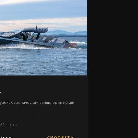
7
узей, Саронический залив, один яркий
ей
2 каюты
0/день
СМОТРЕТЬ →