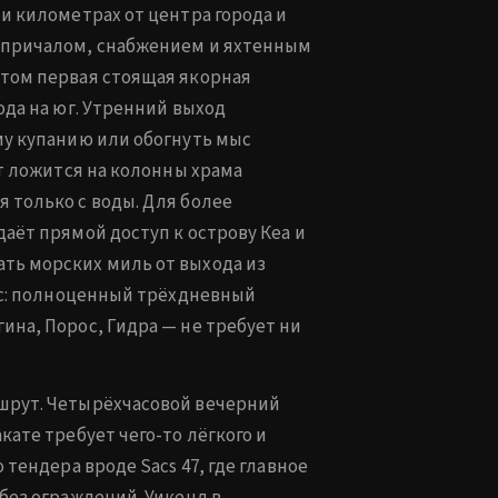
ти километрах от центра города и
 причалом, снабжением и яхтенным
этом первая стоящая якорная
ода на юг. Утренний выход
му купанию или обогнуть мыс
ет ложится на колонны храма
 только с воды. Для более
даёт прямой доступ к острову Кеа и
ть морских миль от выхода из
вас: полноценный трёхдневный
ина, Порос, Гидра — не требует ни
шрут. Четырёхчасовой вечерний
кате требует чего-то лёгкого и
 тендера вроде Sacs 47, где главное