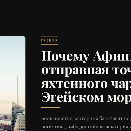
ГРЕЦИЯ
Почему Афин
отправная то
яхтенного ча
Эгейском мо
Большинство чартерных баз ставят пе
логистика, либо достойная акватория