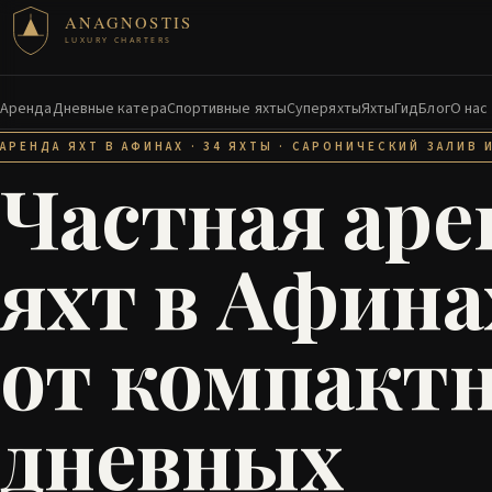
ANAGNOSTIS
LUXURY CHARTERS
Аренда
Дневные катера
Спортивные яхты
Суперяхты
Яхты
Гид
Блог
О нас
АРЕНДА ЯХТ В АФИНАХ · 34 ЯХТЫ · САРОНИЧЕСКИЙ ЗАЛИВ 
Частная аре
яхт в Афина
от компакт
дневных