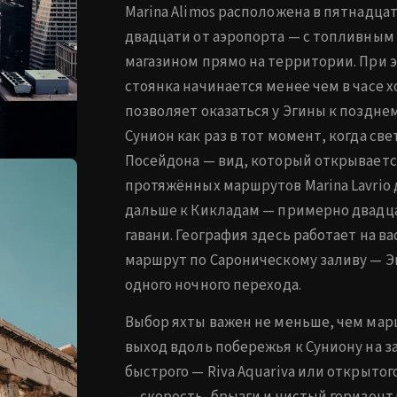
Marina Alimos расположена в пятнадца
двадцати от аэропорта — с топливным
магазином прямо на территории. При 
стоянка начинается менее чем в часе х
позволяет оказаться у Эгины к поздне
Сунион как раз в тот момент, когда св
Посейдона — вид, который открывается
протяжённых маршрутов Marina Lavrio 
дальше к Кикладам — примерно двадца
гавани. География здесь работает на 
маршрут по Сароническому заливу — Эг
одного ночного перехода.
Выбор яхты важен не меньше, чем мар
выход вдоль побережья к Суниону на за
быстрого — Riva Aquariva или открытого