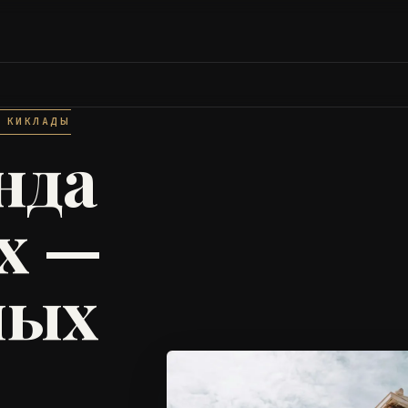
И КИКЛАДЫ
нда
х —
ных