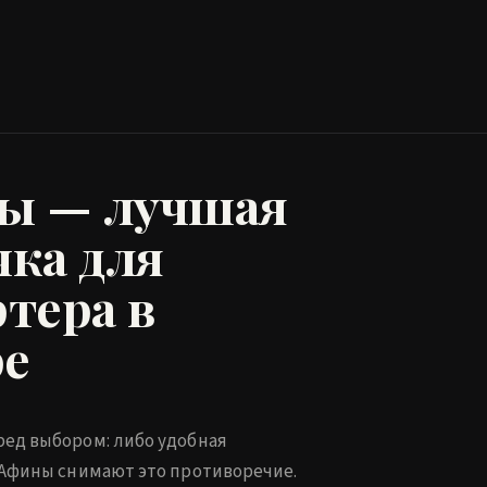
ы — лучшая
чка для
ртера в
ре
ред выбором: либо удобная
. Афины снимают это противоречие.