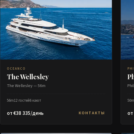
OCEANCO
PHI
The Wellesley
Ph
The Wellesley — 56m
Phi
56m
12 гостей
6 кают
50
от €38 335/день
от
КОНТАКТЫ