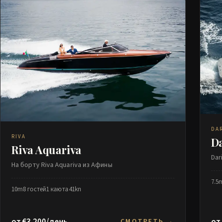
DA
RIVA
Da
Riva Aquariva
Dar
На борту Riva Aquariva из Афины
7.5
10m
8 гостей
1 каюта
41kn
от €3 200/день
от
СМОТРЕТЬ →