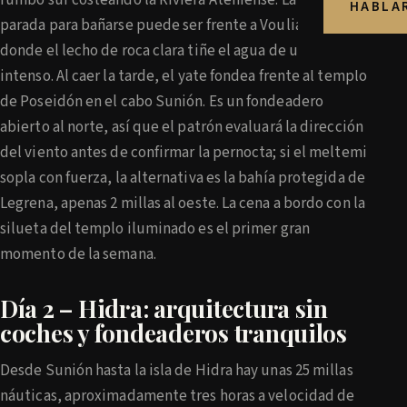
rumbo sur costeando la Riviera Ateniense. La primera
HABLA
parada para bañarse puede ser frente a Vouliagmeni,
donde el lecho de roca clara tiñe el agua de un turquesa
intenso. Al caer la tarde, el yate fondea frente al templo
de Poseidón en el cabo Sunión. Es un fondeadero
abierto al norte, así que el patrón evaluará la dirección
del viento antes de confirmar la pernocta; si el meltemi
sopla con fuerza, la alternativa es la bahía protegida de
Legrena, apenas 2 millas al oeste. La cena a bordo con la
silueta del templo iluminado es el primer gran
momento de la semana.
Día 2 – Hidra: arquitectura sin
coches y fondeaderos tranquilos
Desde Sunión hasta la isla de Hidra hay unas 25 millas
náuticas, aproximadamente tres horas a velocidad de