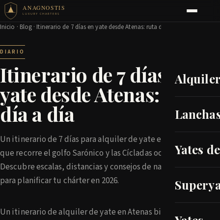
ANAGNOSTIS
LUXURY CHARTERS
Inicio
·
Blog
· Itinerario de 7 días en yate desde Atenas: ruta día a día
DIARIO
Itinerario de 7 días en
Alquile
yate desde Atenas: ruta
día a día
Lanchas
Un itinerario de 7 días para alquiler de yate en Atenas
Yates d
que recorre el golfo Sarónico y las Cícladas occidentales.
Descubre escalas, distancias y consejos de navegación
para planificar tu chárter en 2026.
Superya
Un itinerario de alquiler de yate en Atenas bien trazado