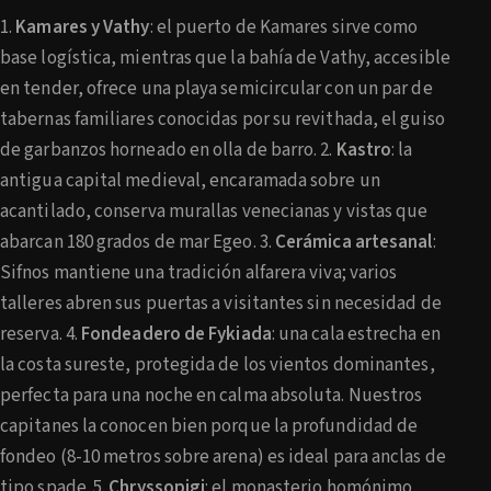
1.
Kamares y Vathy
: el puerto de Kamares sirve como
base logística, mientras que la bahía de Vathy, accesible
en tender, ofrece una playa semicircular con un par de
tabernas familiares conocidas por su revithada, el guiso
de garbanzos horneado en olla de barro. 2.
Kastro
: la
antigua capital medieval, encaramada sobre un
acantilado, conserva murallas venecianas y vistas que
abarcan 180 grados de mar Egeo. 3.
Cerámica artesanal
:
Sifnos mantiene una tradición alfarera viva; varios
talleres abren sus puertas a visitantes sin necesidad de
reserva. 4.
Fondeadero de Fykiada
: una cala estrecha en
la costa sureste, protegida de los vientos dominantes,
perfecta para una noche en calma absoluta. Nuestros
capitanes la conocen bien porque la profundidad de
fondeo (8-10 metros sobre arena) es ideal para anclas de
tipo spade. 5.
Chryssopigi
: el monasterio homónimo,