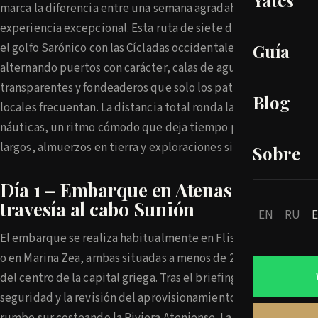
Yates
marca la diferencia entre una semana agradable y una
experiencia excepcional. Esta ruta de siete días conecta
el golfo Sarónico con las Cícladas occidentales,
Guía
alternando puertos con carácter, calas de aguas
transparentes y fondeaderos que solo los patrones
Blog
locales frecuentan. La distancia total ronda las 130 millas
náuticas, un ritmo cómodo que deja tiempo para baños
largos, almuerzos en tierra y exploraciones sin reloj.
Sobre
Día 1 – Embarque en Atenas y
travesía al cabo Sunión
EN
RU
El embarque se realiza habitualmente en Flisvos Marina
o en Marina Zea, ambas situadas a menos de 25 minutos
del centro de la capital griega. Tras el briefing de
seguridad y la revisión del aprovisionamiento, se zarpa